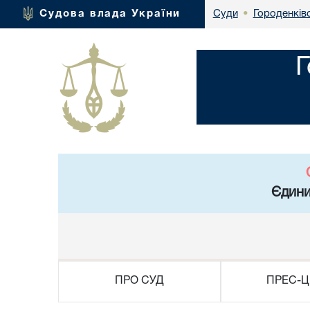
Городенківс
Судова влада України
Суди
•
Г
Єдини
ПРО СУД
ПРЕС-Ц