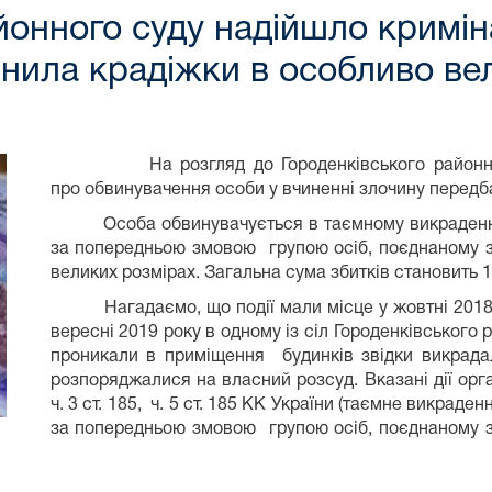
йонного суду надійшло кримі
инила крадіжки в особливо ве
На розгляд до Городенківського район
про обвинувачення особи у вчиненні злочину передбаче
Особа обвинувачується в таємному викраденні чу
за попередньою змовою групою осіб, поєднаному з
великих розмірах. Загальна сума збитків становить 1
Нагадаємо, що події мали місце у жовтні 2018 ро
вересні 2019 року в одному із сіл Городенківського
проникали в приміщення будинків звідки викрада
розпоряджалися на власний розсуд. Вказані дії орг
ч. 3 ст. 185, ч. 5 ст. 185 КК України (таємне викраде
за попередньою змовою групою осіб, поєднаному з