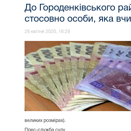
До Городенківського ра
стосовно особи, яка вч
28 квітня 2020, 16:28
великих розмірах).
Прес-служба суду