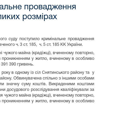
нальне провадження
ликих розмірах
ного суду поступило кримінальне провадження
ного ч. 3 ст. 185, ч. 5 ст. 185 КК України.
жого майна (крадіжці), вчиненому повторно,
 проникненням у житло, вчиненому в особливо
 391 390 гривень.
ку в одному із сіл Снятинського району та у
 району. Обвинувачена спільно з іншими особами
ли значну суму коштів. Викраденими коштами
ани досудового розслідування кваліфікували за
ння чужого майна (крадіжці), вчиненому повторно,
 проникненням у житло, вчиненому в особливо